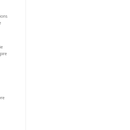
ions
e
ie
pire
vre