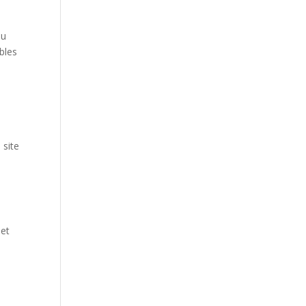
au
ibles
s
 site
 et