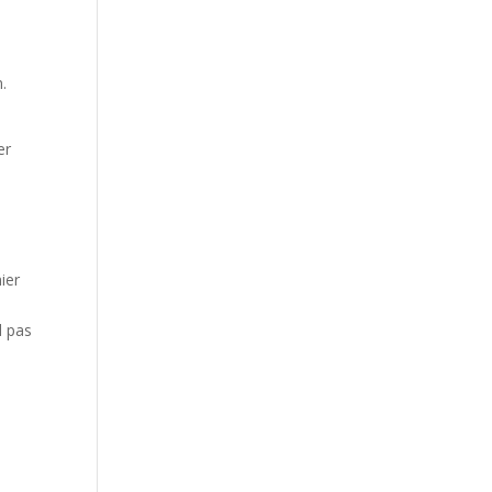
.
er
ier
d pas